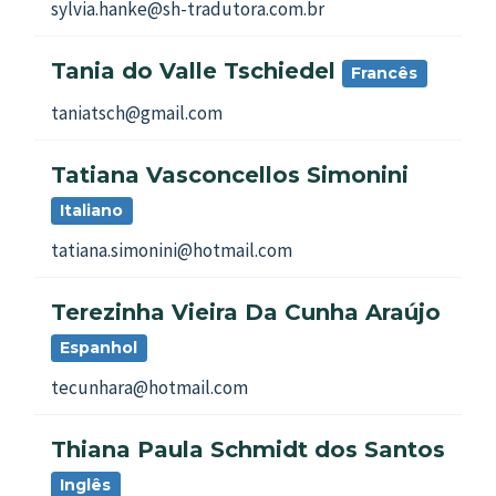
sylvia.hanke@sh-tradutora.com.br
Tania do Valle Tschiedel
Francês
taniatsch@gmail.com
Tatiana Vasconcellos Simonini
Italiano
tatiana.simonini@hotmail.com
Terezinha Vieira Da Cunha Araújo
Espanhol
tecunhara@hotmail.com
Thiana Paula Schmidt dos Santos
Inglês