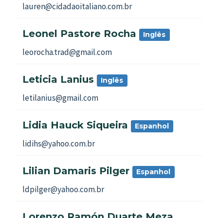
lauren@cidadaoitaliano.com.br
Leonel Pastore Rocha
Inglês
leorocha.trad@gmail.com
Leticia Lanius
Inglês
letilanius@gmail.com
Lidia Hauck Siqueira
Espanhol
lidihs@yahoo.com.br
Lilian Damaris Pilger
Espanhol
ldpilger@yahoo.com.br
Lorenzo Ramón Duarte Meza