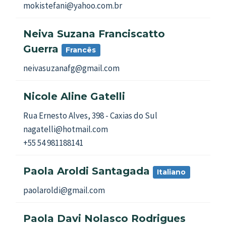
mokistefani@yahoo.com.br
Neiva Suzana Franciscatto
Guerra
Francês
neivasuzanafg@gmail.com
Nicole Aline Gatelli
Rua Ernesto Alves, 398 - Caxias do Sul
nagatelli@hotmail.com
+55 54 981188141
Paola Aroldi Santagada
Italiano
paolaroldi@gmail.com
Paola Davi Nolasco Rodrigues