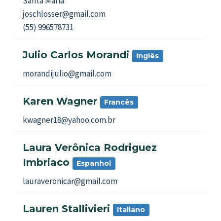
Santa Maria
joschlosser@gmail.com
(55) 996578731
Julio Carlos Morandi
Inglês
morandijulio@gmail.com
Karen Wagner
Francês
kwagner18@yahoo.com.br
Laura Verônica Rodriguez
Imbriaco
Espanhol
lauraveronicar@gmail.com
Lauren Stallivieri
Italiano