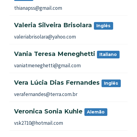
thianapss@gmail.com
Valeria Silveira Brisolara
Inglês
valeriabrisolara@yahoo.com
Vania Teresa Meneghetti
Italiano
vaniatmeneghetti@gmail.com
Vera Lúcia Dias Fernandes
Inglês
verafernandes@terra.com.br
Veronica Sonia Kuhle
Alemão
vsk2710@hotmail.com