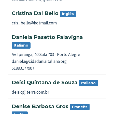
Cristina Dal Bello
Inglês
cris_bello@hotmail.com
Daniela Pasetto Falavigna
Italiano
Av. Ipiranga, 40 Sala 703 - Porto Alegre
daniela@cidadaniaitaliana.org
51993177907
Deisi Quintana de Souza
Italiano
deisiq@terra.com.br
Denise Barbosa Gros
Francês