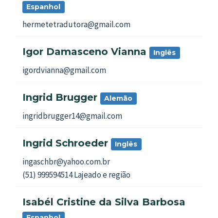
Espanhol
hermetetradutora@gmail.com
Igor Damasceno Vianna
Inglês
igordvianna@gmail.com
Ingrid Brugger
Alemão
ingridbrugger14@gmail.com
Ingrid Schroeder
Inglês
ingaschbr@yahoo.com.br
(51) 999594514 Lajeado e região
Isabél Cristine da Silva Barbosa
Espanhol