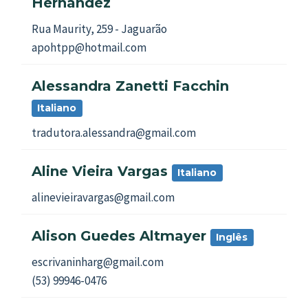
Hernández
Rua Maurity, 259 - Jaguarão
apohtpp@hotmail.com
Alessandra Zanetti Facchin
Italiano
tradutora.alessandra@gmail.com
Aline Vieira Vargas
Italiano
alinevieiravargas@gmail.com
Alison Guedes Altmayer
Inglês
escrivaninharg@gmail.com
(53) 99946-0476