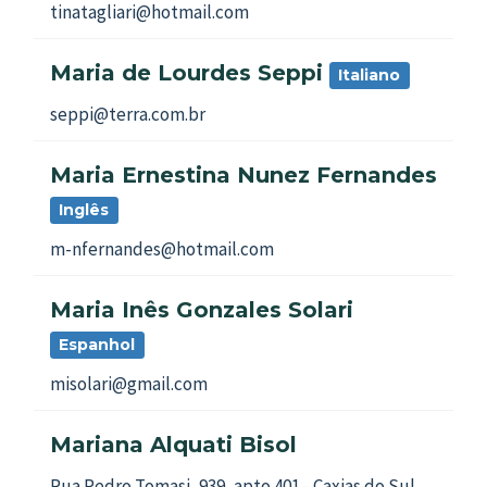
tinatagliari@hotmail.com
Maria de Lourdes Seppi
Italiano
seppi@terra.com.br
Maria Ernestina Nunez Fernandes
Inglês
m-nfernandes@hotmail.com
Maria Inês Gonzales Solari
Espanhol
misolari@gmail.com
Mariana Alquati Bisol
Rua Pedro Tomasi, 939, apto 401 - Caxias do Sul