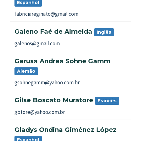
Espanhol
fabriciareginato@gmail.com
Galeno Faé de Almeida
Inglês
galenos@gmail.com
Gerusa Andrea Sohne Gamm
Alemão
gsohnegamm@yahoo.com.br
Gilse Boscato Muratore
Francês
gbtore@yahoo.com.br
Gladys Ondina Giménez López
Espanhol