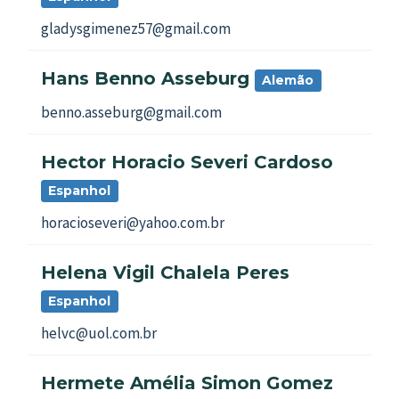
gladysgimenez57@gmail.com
Hans Benno Asseburg
Alemão
benno.asseburg@gmail.com
Hector Horacio Severi Cardoso
Espanhol
horacioseveri@yahoo.com.br
Helena Vigil Chalela Peres
Espanhol
helvc@uol.com.br
Hermete Amélia Simon Gomez