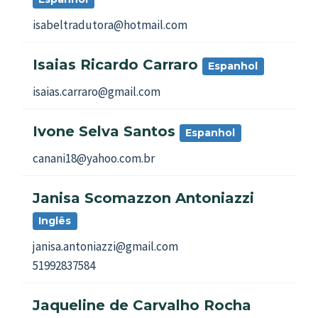
isabeltradutora@hotmail.com
Isaias Ricardo Carraro
Espanhol
isaias.carraro@gmail.com
Ivone Selva Santos
Espanhol
canani18@yahoo.com.br
Janisa Scomazzon Antoniazzi
Inglês
janisa.antoniazzi@gmail.com
51992837584
Jaqueline de Carvalho Rocha