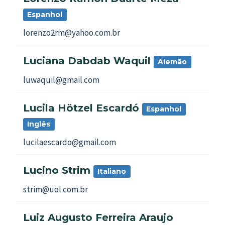
Espanhol
lorenzo2rm@yahoo.com.br
Luciana Dabdab Waquil
Alemão
luwaquil@gmail.com
Lucila Hötzel Escardó
Espanhol
Inglês
lucilaescardo@gmail.com
Lucino Strim
Italiano
strim@uol.com.br
Luiz Augusto Ferreira Araujo