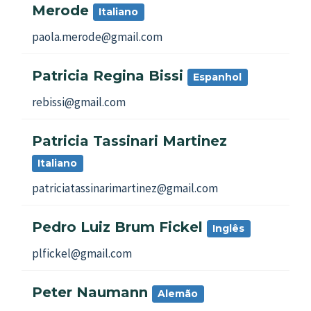
Merode
Italiano
paola.merode@gmail.com
Patricia Regina Bissi
Espanhol
rebissi@gmail.com
Patricia Tassinari Martinez
Italiano
patriciatassinarimartinez@gmail.com
Pedro Luiz Brum Fickel
Inglês
plfickel@gmail.com
Peter Naumann
Alemão