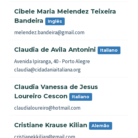
Cibele Maria Melendez Teixeira
Bandeira
Inglês
melendez.bandeira@gmail.com
Claudia de Avila Antonini
Italiano
Avenida Ipiranga, 40 - Porto Alegre
claudia@cidadaniaitaliana.org
Claudia Vanessa de Jesus
Loureiro Cescon
Italiano
claudialoureiro@hotmail.com
Cristiane Krause Kilian
Alemão
cristianekkilian@gmail.com