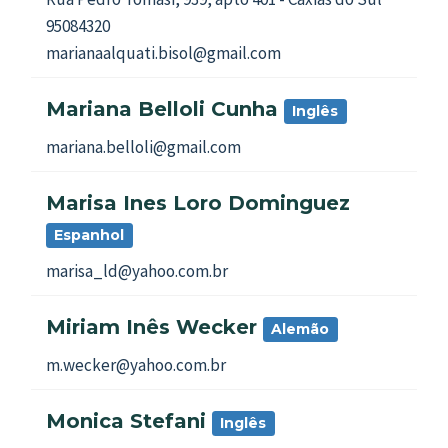
95084320
marianaalquati.bisol@gmail.com
Mariana Belloli Cunha
Inglês
mariana.belloli@gmail.com
Marisa Ines Loro Dominguez
Espanhol
marisa_ld@yahoo.com.br
Miriam Inês Wecker
Alemão
m.wecker@yahoo.com.br
Monica Stefani
Inglês