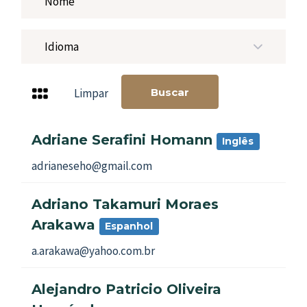
Idioma
Buscar
Limpar
Adriane Serafini Homann
Inglês
adrianeseho@gmail.com
Adriano Takamuri Moraes
Arakawa
Espanhol
a.arakawa@yahoo.com.br
Alejandro Patricio Oliveira