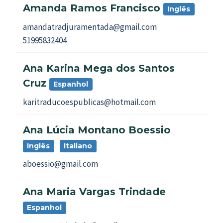
Amanda Ramos Francisco
Inglês
amandatradjuramentada@gmail.com
51995832404
Ana Karina Mega dos Santos
Cruz
Espanhol
karitraducoespublicas@hotmail.com
Ana Lúcia Montano Boessio
Inglês
Italiano
aboessio@gmail.com
Ana Maria Vargas Trindade
Espanhol