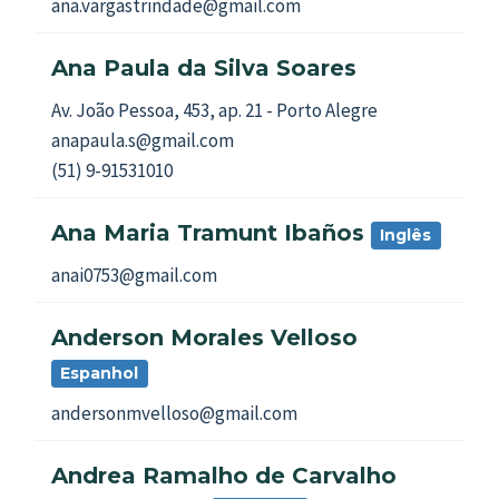
ana.vargastrindade@gmail.com
Ana Paula da Silva Soares
Av. João Pessoa, 453, ap. 21 - Porto Alegre
anapaula.s@gmail.com
(51) 9-91531010
Ana Maria Tramunt Ibaños
Inglês
anai0753@gmail.com
Anderson Morales Velloso
Espanhol
andersonmvelloso@gmail.com
Andrea Ramalho de Carvalho