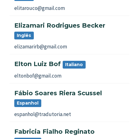
elitarouco@gmail.com
Elizamari Rodrigues Becker
Inglês
elizamarirb@gmail.com
Elton Luiz Bof
Italiano
eltonbof@gmail.com
Fábio Soares Riera Scussel
Espanhol
espanhol@tradutoria.net
Fabricia Fialho Reginato