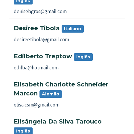
Inglês
denisebgros@gmail.com
Desiree Tibola
Italiano
desireetibola@gmail.com
Edilberto Treptow
Inglês
edilba@hotmail.com
Elisabeth Charlotte Schneider
Marcon
Alemão
elisa.csm@gmail.com
Elisângela Da Silva Tarouco
Inglês