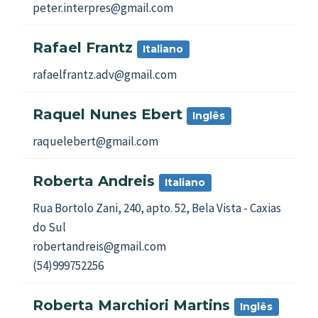
peter.interpres@gmail.com
Rafael Frantz
Italiano
rafaelfrantz.adv@gmail.com
Raquel Nunes Ebert
Inglês
raquelebert@gmail.com
Roberta Andreis
Italiano
Rua Bortolo Zani, 240, apto. 52, Bela Vista - Caxias
do Sul
robertandreis@gmail.com
(54)999752256
Roberta Marchiori Martins
Inglês