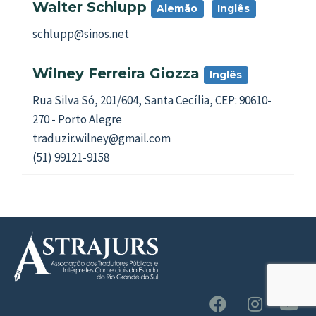
Walter Schlupp
Alemão
Inglês
schlupp@sinos.net
Wilney Ferreira Giozza
Inglês
Rua Silva Só, 201/604, Santa Cecília, CEP: 90610-
270 - Porto Alegre
traduzir.wilney@gmail.com
(51) 99121-9158