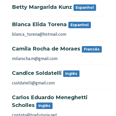
Betty Margarida Kunz
Espanhol
Blanca Elida Torena
Espanhol
blanca_torena@hotmail.com
Camila Rocha de Moraes
Francês
milarocha.m@gmail.com
Candice Soldatelli
Inglês
csoldatelli@gmail.com
Carlos Eduardo Meneghetti
Scholles
Inglês
contato@tradutoria.net