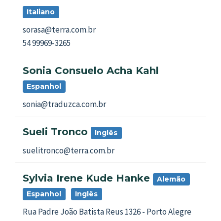
Italiano
sorasa@terra.com.br
54 99969-3265
Sonia Consuelo Acha Kahl
Espanhol
sonia@traduzca.com.br
Sueli Tronco
Inglês
suelitronco@terra.com.br
Sylvia Irene Kude Hanke
Alemão
Espanhol
Inglês
Rua Padre João Batista Reus 1326 - Porto Alegre