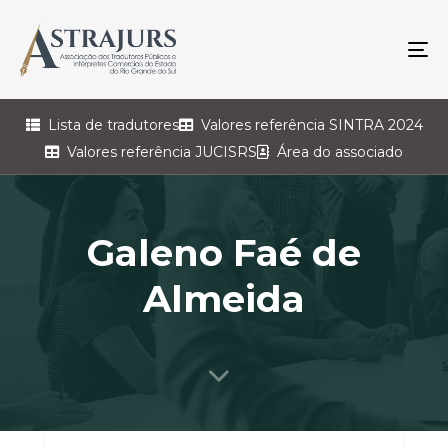
To
na
Lista de tradutores
Valores referência SINTRA 2024
Valores referência JUCISRS
Área do associado
Galeno Faé de
Almeida