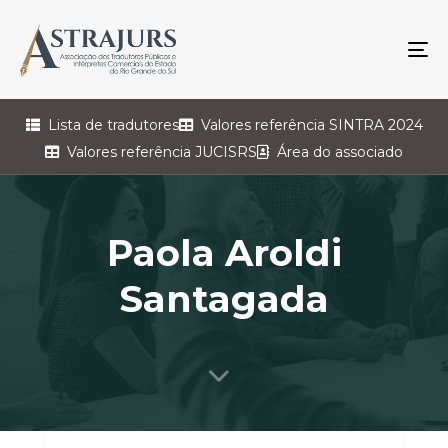
To
na
Lista de tradutores
Valores referência SINTRA 2024
Valores referência JUCISRS
Área do associado
Paola Aroldi
Santagada