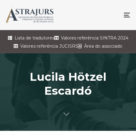
To
na
Lista de tradutores
Valores referência SINTRA 2024
Valores referência JUCISRS
Área do associado
Lucila Hötzel
Escardó