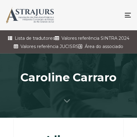
To
na
Lista de tradutores
Valores referência SINTRA 2024
Valores referência JUCISRS
Área do associado
Caroline Carraro