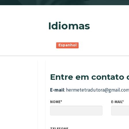
Idiomas
Espanhol
Entre em contato 
E-mail
: hermetetradutora@gmail.co
NOME*
E-MAIL*
TELEFONE