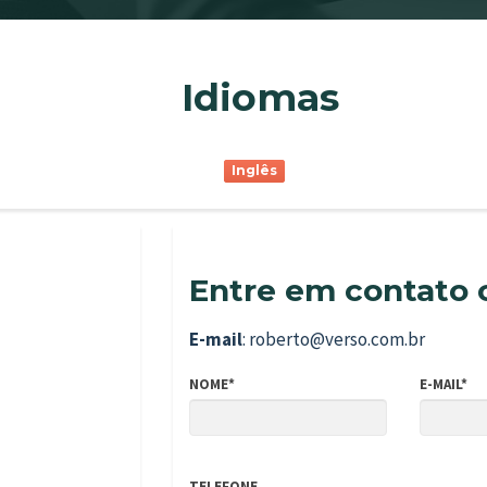
Idiomas
Inglês
Entre em contato 
E-mail
: roberto@verso.com.br
NOME*
E-MAIL*
TELEFONE