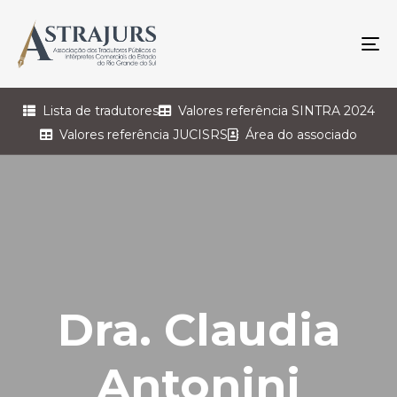
To
na
Lista de tradutores
Valores referência SINTRA 2024
Valores referência JUCISRS
Área do associado
Dra. Claudia
Antonini