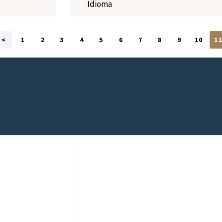
Idioma
<
1
2
3
4
5
6
7
8
9
10
1