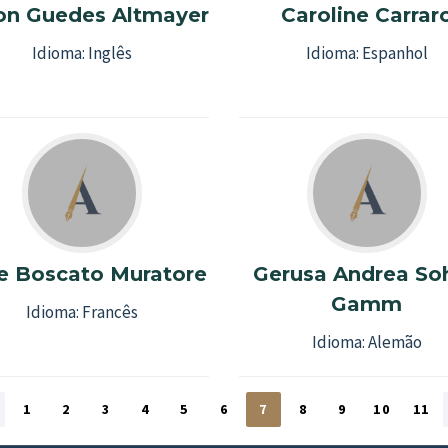
son Guedes Altmayer
Caroline Carrar
Idioma:
Inglês
Idioma:
Espanhol
se Boscato Muratore
Gerusa Andrea So
Gamm
Idioma:
Francês
Idioma:
Alemão
1
2
3
4
5
6
7
8
9
10
11