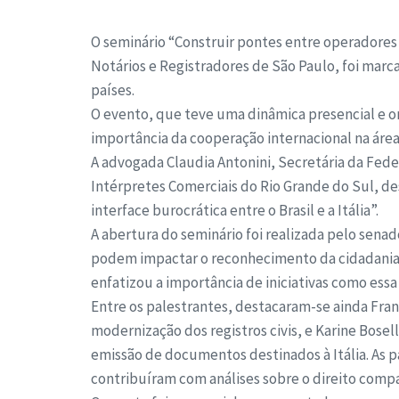
O seminário “Construir pontes entre operadores p
Notários e Registradores de São Paulo, foi marc
países.
O evento, que teve uma dinâmica presencial e on
importância da cooperação internacional na área d
A advogada Claudia Antonini, Secretária da Fede
Intérpretes Comerciais do Rio Grande do Sul, de
interface burocrática entre o Brasil e a Itália”.
A abertura do seminário foi realizada pelo senad
podem impactar o reconhecimento da cidadania it
enfatizou a importância de iniciativas como ess
Entre os palestrantes, destacaram-se ainda Franc
modernização dos registros civis, e Karine Bosel
emissão de documentos destinados à Itália. As
contribuíram com análises sobre o direito compa