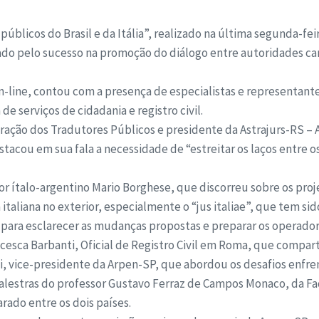
úblicos do Brasil e da Itália”, realizado na última segunda-feir
ado pelo sucesso na promoção do diálogo entre autoridades carto
-line, contou com a presença de especialistas e representante
e serviços de cidadania e registro civil.
ração dos Tradutores Públicos e presidente da Astrajurs-RS – 
stacou em sua fala a necessidade de “estreitar os laços entre 
or ítalo-argentino Mario Borghese, que discorreu sobre os proje
aliana no exterior, especialmente o “jus italiae”, que tem si
a para esclarecer as mudanças propostas e preparar os operador
esca Barbanti, Oficial de Registro Civil em Roma, que comparti
li, vice-presidente da Arpen-SP, que abordou os desafios enfre
 palestras do professor Gustavo Ferraz de Campos Monaco, da 
rado entre os dois países.